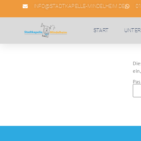
INFO@STADTKAPELLE-MINDELHEIM.DE
0
START
UNTER
Die
ein
Pas