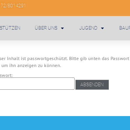
172/8014291
STÜTZEN
ÜBER UNS
JUGEND
BAU
ser Inhalt ist passwortgeschützt. Bitte gib unten das Passwort
, um ihn anzeigen zu können.
swort: