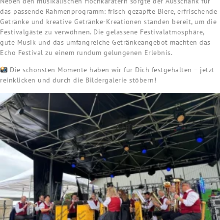
Neben den musikalischen Hochkarätern sorgte der Ausschank für
das passende Rahmenprogramm: frisch gezapfte Biere, erfrischende
Getränke und kreative Getränke-Kreationen standen bereit, um die
Festivalgäste zu verwöhnen. Die gelassene Festivalatmosphäre,
gute Musik und das umfangreiche Getränkeangebot machten das
Echo Festival zu einem rundum gelungenen Erlebnis.
Die schönsten Momente haben wir für Dich festgehalten – jetzt
reinklicken und durch die Bildergalerie stöbern!